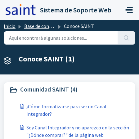
Saltar al contenido principal
Sistema de Soporte Web
Inicio
Base de conocimientos
Conoce SAINT
Conoce SAINT (1)
Comunidad SAINT (4)
¿Cómo formalizarse para ser un Canal
Integrador?
Soy Canal Integrador y no aparezco en la sección
"¿Dónde comprar?" de la página web