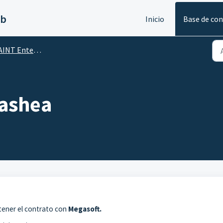
eb
Inicio
Base de co
T Enterprise Administrativo
Cashea
 tener el contrato con
Megasoft.