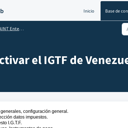
eb
Inicio
Base de co
T Enterprise Administrativo
tivar el IGTF de Venezu
s generales, configuración general.
sección datos impuestos.
sto I.G.T.F.