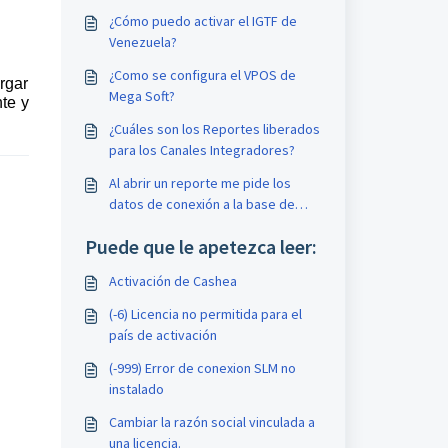
¿Cómo puedo activar el IGTF de
Venezuela?
¿Como se configura el VPOS de
rgar
Mega Soft?
nte y
¿Cuáles son los Reportes liberados
para los Canales Integradores?
Al abrir un reporte me pide los
datos de conexión a la base de
datos.
Puede que le apetezca leer:
Activación de Cashea
(-6) Licencia no permitida para el
país de activación
(-999) Error de conexion SLM no
instalado
Cambiar la razón social vinculada a
una licencia.